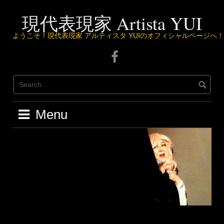
Skip
to
現代表現家 Artista YUI
content
ようこそ！現代表現家 アルティスタ YUIのオフィシャルページへ！
Facebook
ペ
ー
ジ
は
こ
Menu
ち
ら
か
ら
♪