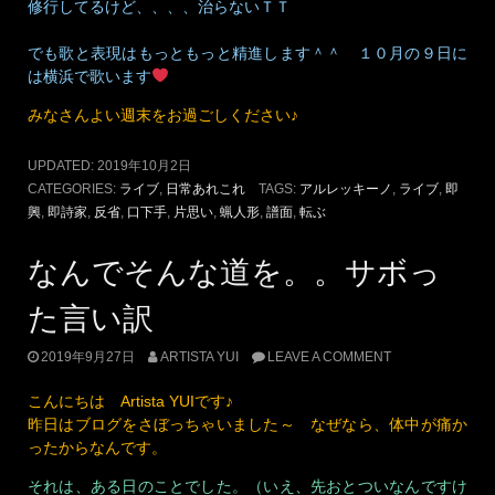
修行してるけど、、、、治らないＴＴ
でも歌と表現はもっともっと精進します＾＾ １０月の９日に
は横浜で歌います
みなさんよい週末をお過ごしください♪
UPDATED:
2019年10月2日
CATEGORIES:
ライブ
,
日常あれこれ
TAGS:
アルレッキーノ
,
ライブ
,
即
興
,
即詩家
,
反省
,
口下手
,
片思い
,
蝋人形
,
譜面
,
転ぶ
なんでそんな道を。。サボっ
た言い訳
2019年9月27日
ARTISTA YUI
LEAVE A COMMENT
こんにちは Artista YUIです♪
昨日はブログをさぼっちゃいました～ なぜなら、体中が痛か
ったからなんです。
それは、ある日のことでした。（いえ、先おとついなんですけ