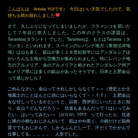
こんばんは Artista YUIです♪ 今日はいい天気でしたので、気
持ちも晴れ晴れしました
さて、久しぶりになってしまいましたが、フラメンコを習いだ
して７年目に突入しました。この年のクラスの課題は、
Tarantos(タラント）でした。Tarantosは、もとはTaranta（タ
ランタ）といわれます。スペインのレバンテ地方（東側沿岸地
域）は山も多く、鉱山が多く１９世紀前半にはアンダルシアほ
かいろんな土地から労働力が集められました。特にレバンテ地
方のアルメリア、金のアルメリアと称されたアンダルシア州ア
ルメリア県には多くの鉱山があったそうです。日本と土肥金山
って感じかしら？
ごめんなさい、金山ってそれしかしらなくて＞＜（歴史とか土
地風土のことほんとに頭にはいらなくて・・ＴＴ） 土肥金山
をなぜしっているかというと、以前、西伊豆にいったときに知
り、金山？どんなだろう～ 坑道もあるんだって！はいってみ
たい、はいってみたい～（///０///）ﾜｸﾜｸ って行ったら、坑道
に裸の小柄なおじさんがいて、肌はやや黒く、小柄だけど筋肉
質ででもおじさんで、しかもふんどし一丁。汗だくでかがんで
仕事してる。。。。。 人形でした。