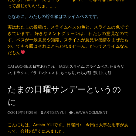
って感じがいいなぁ。。。
ちなみに、わたしの貯金箱はスライムベスです。
実はわたしの投稿は、スライムベスの色と、スライムの色でで
きています。好きなミントグリーンは、わたしの意見なので
す。ベスが一般意見や知識、スライムが意見や感情をまぜたも
の。でも今回はそれにとらわれませーん。だってスライムなん
だもん
CATEGORIES:
日常あれこれ
TAGS:
スライム
,
スライムベス
,
たまらな
い
,
ドラクエ
,
ドラゴンクエスト
,
もっちり
,
わらび餅
,
形
,
甘い
,
餅
たまの日曜サンデーというの
に
2019年9月29日
ARTISTA YUI
LEAVE A COMMENT
こんにちは、Artista YUIです。日曜日♪ 今日は大事な用事があ
って、会社の近くに来ました。