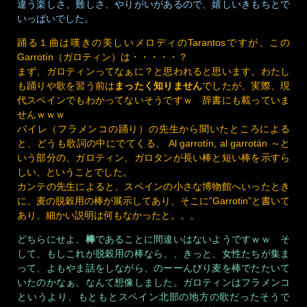
違う楽しさ、難しさ、やりがいがあるので、嬉しいきもちとで
いっぱいでした。
踊る１曲は嘆きの美しいメロディのTarantosですが、この
Garrotín（ガロティン）は・・・・・？
まず、ガロティンってなぁに？と思われると思います。わたし
も踊りや歌を習う前は
まったく知りません
でしたが、実際、現
代スペインでもわかってないそうですｗ 辞書にも載っていま
せんｗｗｗ
バイレ（フラメンコの踊り）の先生から聞いたところによる
と、どうも歌詞の中にでてくる、 Al garrotín, al garrotán ～と
いう部分の、ガロティン、ガロタンが長い棒と短い棒を示すら
しい、ということでした。
カンテの先生によると、スペインの小さな博物館へいったとき
に、麦の脱穀用の棒が展示してあり、そこに”Garrotin”と書いて
あり、細かい説明は何もなかったと。。。
どちらにせよ、
棒
であることに間違いはないようですｗｗ そ
して、もしこれが脱穀用の棒なら、、きっと、女性たちが集ま
って、よもやま話をしながら、のーーんびり麦を棒でたたいて
いたのかなぁ、なんて想像しました。ガロティンはフラメンコ
というより、もともとスペイン北部の地方の歌だったそうで