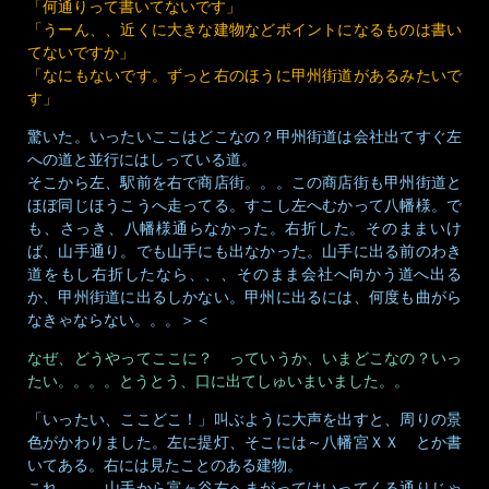
「何通りって書いてないです」
「うーん、、近くに大きな建物などポイントになるものは書い
てないですか」
「なにもないです。ずっと右のほうに甲州街道があるみたいで
す」
驚いた。いったいここはどこなの？甲州街道は会社出てすぐ左
への道と並行にはしっている道。
そこから左、駅前を右で商店街。。。この商店街も甲州街道と
ほぼ同じほうこうへ走ってる。すこし左へむかって八幡様。で
も、さっき、八幡様通らなかった。右折した。そのままいけ
ば、山手通り。でも山手にも出なかった。山手に出る前のわき
道をもし右折したなら、、、そのまま会社へ向かう道へ出る
か、甲州街道に出るしかない。甲州に出るには、何度も曲がら
なきゃならない。。。＞＜
なぜ、どうやってここに？ っていうか、いまどこなの？いっ
たい。。。。とうとう、口に出てしゅいまいました。。
「いったい、ここどこ！」叫ぶように大声を出すと、周りの景
色がかわりました。左に提灯、そこには～八幡宮ＸＸ とか書
いてある。右には見たことのある建物。
これ、、、山手から富ヶ谷右へまがってはいってくる通りじゃ