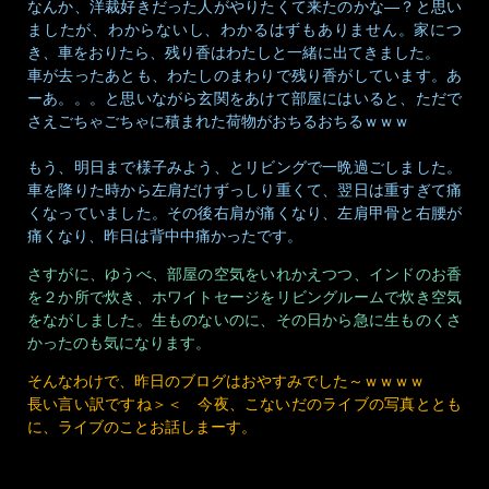
なんか、洋裁好きだった人がやりたくて来たのかな―？と思い
ましたが、わからないし、わかるはずもありません。家につ
き、車をおりたら、残り香はわたしと一緒に出てきました。
車が去ったあとも、わたしのまわりで残り香がしています。あ
ーあ。。。と思いながら玄関をあけて部屋にはいると、ただで
さえごちゃごちゃに積まれた荷物がおちるおちるｗｗｗ
もう、明日まで様子みよう、とリビングで一晩過ごしました。
車を降りた時から左肩だけずっしり重くて、翌日は重すぎて痛
くなっていました。その後右肩が痛くなり、左肩甲骨と右腰が
痛くなり、昨日は背中中痛かったです。
さすがに、ゆうべ、部屋の空気をいれかえつつ、インドのお香
を２か所で炊き、ホワイトセージをリビングルームで炊き空気
をながしました。生ものないのに、その日から急に生ものくさ
かったのも気になります。
そんなわけで、昨日のブログはおやすみでした～ｗｗｗｗ
長い言い訳ですね＞＜ 今夜、こないだのライブの写真ととも
に、ライブのことお話しまーす。