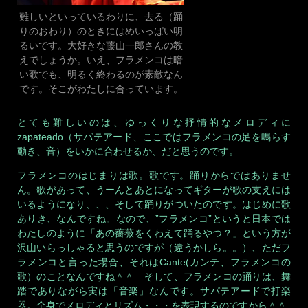
難しいといっているわりに、去る（踊
りのおわり）のときにはめいっぱい明
るいです。大好きな藤山一郎さんの教
えでしょうか。いえ、フラメンコは暗
い歌でも、明るく終わるのが素敵なん
です。そこがわたしに合っています。
とても難しいのは、ゆっくりな抒情的なメロディに
zapateado（サパテアード、ここではフラメンコの足を鳴らす
動き、音）をいかに合わせるか、だと思うのです。
フラメンコのはじまりは歌。歌です。踊りからではありませ
ん。歌があって、うーんとあとになってギターが歌の支えには
いるようになり、、、そして踊りがついたのです。はじめに歌
ありき、なんですね。なので、”フラメンコ”というと日本では
わたしのように「あの薔薇をくわえて踊るやつ？」という方が
沢山いらっしゃると思うのですが（違うかしら。。）、ただフ
ラメンコと言った場合、それはCante(カンテ、フラメンコの
歌）のことなんですね＾＾ そして、フラメンコの踊りは、舞
踏でありながら実は「音楽」なんです。サパテアードで打楽
器。全身でメロディとリズム・・・を表現するのですから＾＾