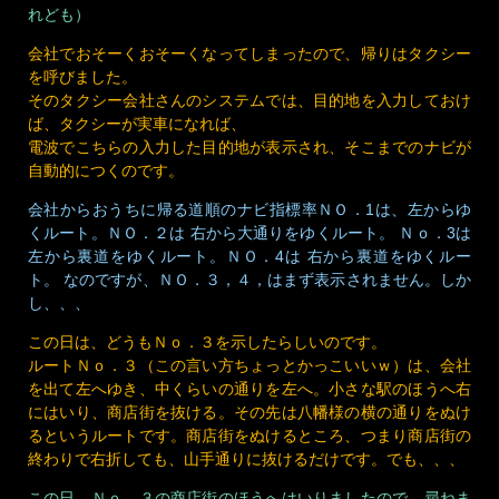
れども）
会社でおそーくおそーくなってしまったので、帰りはタクシー
を呼びました。
そのタクシー会社さんのシステムでは、目的地を入力しておけ
ば、タクシーが実車になれば、
電波でこちらの入力した目的地が表示され、そこまでのナビが
自動的につくのです。
会社からおうちに帰る道順のナビ指標率ＮＯ．1は、左からゆ
くルート。ＮＯ．２は 右から大通りをゆくルート。 Ｎｏ．3は
左から裏道をゆくルート。ＮＯ．4は 右から裏道をゆくルー
ト。 なのですが、ＮＯ．３，４，はまず表示されません。しか
し、、、
この日は、どうもＮｏ．３を示したらしいのです。
ルートＮｏ．３（この言い方ちょっとかっこいいｗ）は、会社
を出て左へゆき、中くらいの通りを左へ。小さな駅のほうへ右
にはいり、商店街を抜ける。その先は八幡様の横の通りをぬけ
るというルートです。商店街をぬけるところ、つまり商店街の
終わりで右折しても、山手通りに抜けるだけです。でも、、、
この日、Ｎｏ．３の商店街のほうへはいりましたので、尋ねま