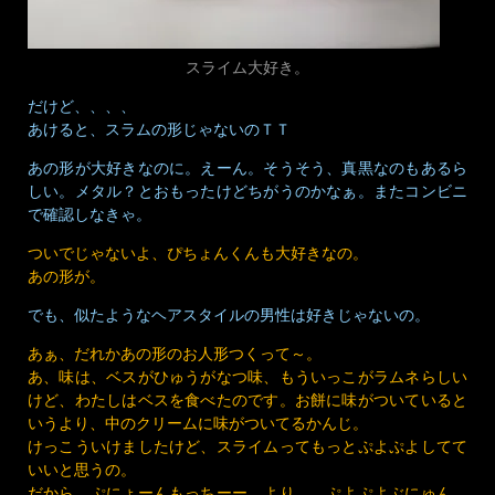
スライム大好き。
だけど、、、、
あけると、スラムの形じゃないのＴＴ
あの形が大好きなのに。えーん。そうそう、真黒なのもあるら
しい。メタル？とおもったけどちがうのかなぁ。またコンビニ
で確認しなきゃ。
ついでじゃないよ、ぴちょんくんも大好きなの。
あの形が。
でも、似たようなヘアスタイルの男性は好きじゃないの。
あぁ、だれかあの形のお人形つくって～。
あ、味は、ベスがひゅうがなつ味、もういっこがラムネらしい
けど、わたしはベスを食べたのです。お餅に味がついていると
いうより、中のクリームに味がついてるかんじ。
けっこういけましたけど、スライムってもっとぷよぷよしてて
いいと思うの。
だから、ぷにょーんもっちーー より、 ぷよぷよぶにゅん