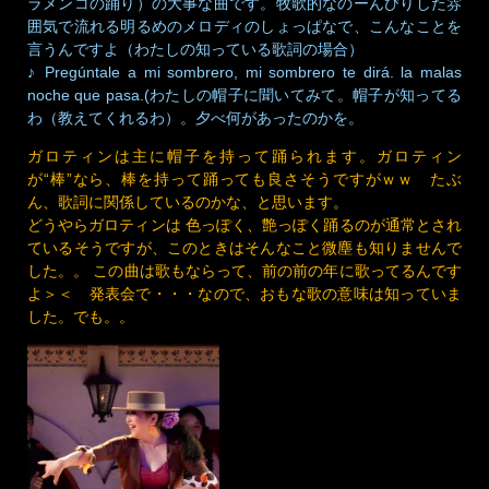
ラメンコの踊り）の大事な曲です。牧歌的なのーんびりした雰
囲気で流れる明るめのメロディのしょっぱなで、こんなことを
言うんですよ（わたしの知っている歌詞の場合）
♪ Pregúntale a mi sombrero, mi sombrero te dirá. la malas
noche que pasa.(わたしの帽子に聞いてみて。帽子が知ってる
わ（教えてくれるわ）。夕べ何があったのかを。
ガロティンは主に帽子を持って踊られます。ガロティン
が“棒”なら、棒を持って踊っても良さそうですがｗｗ たぶ
ん、歌詞に関係しているのかな、と思います。
どうやらガロティンは 色っぽく、艶っぽく踊るのが通常とされ
ているそうですが、このときはそんなこと微塵も知りませんで
した。。 この曲は歌もならって、前の前の年に歌ってるんです
よ＞＜ 発表会で・・・なので、おもな歌の意味は知っていま
した。でも。。