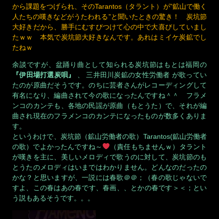
から課題をつげられ、そのTarantos（タラント）が”鉱山で働く
人たちの嘆きなどがうたわれる”と聞いたときの驚き！ 炭坑節
大好きだから、勝手にむすびつけて心の中で大喜びしていまし
たｗｗ 本気で炭坑節大好きなんです。あれはミイケ炭鉱でし
たねｗ
余談ですが、盆踊り曲として知られる炭坑節はもとは福岡の
『伊田場打選炭唄』
、 三井田川炭鉱の女性労働者 が歌ってい
たのが原曲だそうです。のちに芸者さんがレコーディングして
有名になり、編曲されて今の歌になったんですね＾＾ フラメ
ンコのカンテも、各地の民謡が原曲（もとうた）で、それが編
曲され現在のフラメンコのカンテになったものが数多くありま
す。
というわけで、炭坑節（鉱山労働者の歌）Tarantos(鉱山労働者
の歌）でよかったんですね～
（責任もちませんｗ）タラント
が嘆きを主に、美しいメロディで歌うのに対して、炭坑節のも
とうたのメロディはいまではわかりません。どんなのだったの
かな？と思いますが、一説には春歌＠＠；（春の歌じゃないで
すよ、この春はあの春です、春画、、とかの春です＞＜；とい
う説もあるそうです。。。