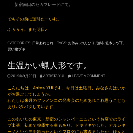
新宿南口のセガフレードにて。
でもその前に珈琲たーいむ。
ふぅぅぅ。また明日♪
CATEGORIES:
日常あれこれ
TAGS:
お休み
,
のんびり
,
珈琲
,
笠木シヅ子
,
買い物ブギ
生温かい蝋人形です。
2019年9月29日
ARTISTA YUI
LEAVE A COMMENT
こんにちは Artista YUIです。今日は土曜日、みなさんはいか
がお過ごしでしょうか。
わたしは来月のフラメンコの発表会のためあれこれ思うことも
ありバタバタしています。
このあいだの東京・新宿のシャンパーニュというお店でのライ
ブ出演、初めて披露する曲もあり、ドキドキでした。アルレキ
ーノという曲を歌ったというブログにも書きましたが、ほんと