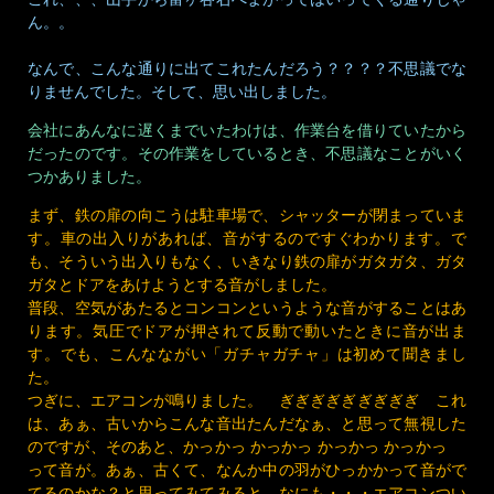
ん。。
なんで、こんな通りに出てこれたんだろう？？？？不思議でな
りませんでした。そして、思い出しました。
会社にあんなに遅くまでいたわけは、作業台を借りていたから
だったのです。その作業をしているとき、不思議なことがいく
つかありました。
まず、鉄の扉の向こうは駐車場で、シャッターが閉まっていま
す。車の出入りがあれば、音がするのですぐわかります。で
も、そういう出入りもなく、いきなり鉄の扉がガタガタ、ガタ
ガタとドアをあけようとする音がしました。
普段、空気があたるとコンコンというような音がすることはあ
ります。気圧でドアが押されて反動で動いたときに音が出ま
す。でも、こんなながい「ガチャガチャ」は初めて聞きまし
た。
つぎに、エアコンが鳴りました。 ぎぎぎぎぎぎぎぎぎ これ
は、あぁ、古いからこんな音出たんだなぁ、と思って無視した
のですが、そのあと、かっかっ かっかっ かっかっ かっかっ
って音が。あぁ、古くて、なんか中の羽がひっかかって音がで
てるのかな？と思ってみてみると、なにも・・・エアコンつい