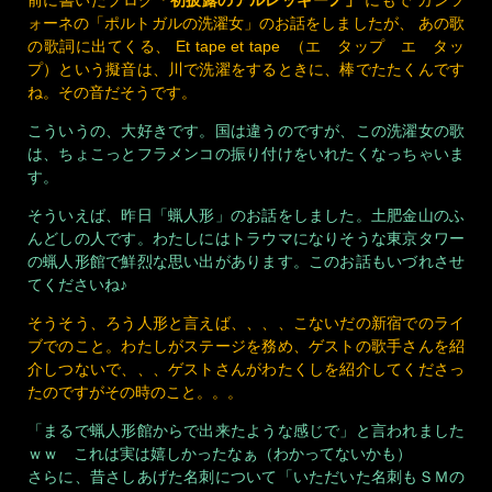
前に書いたブログ
「初披露のアルレッキーノ」
にもで カンツ
ォーネの「ポルトガルの洗濯女」のお話をしましたが、 あの歌
の歌詞に出てくる、 Et tape et tape （エ タップ エ タッ
プ）という擬音は、川で洗濯をするときに、棒でたたくんです
ね。その音だそうです。
こういうの、大好きです。国は違うのですが、この洗濯女の歌
は、ちょこっとフラメンコの振り付けをいれたくなっちゃいま
す。
そういえば、昨日「蝋人形」のお話をしました。土肥金山のふ
んどしの人です。わたしにはトラウマになりそうな東京タワー
の蝋人形館で鮮烈な思い出があります。このお話もいづれさせ
てくださいね♪
そうそう、ろう人形と言えば、、、、こないだの新宿でのライ
ブでのこと。わたしがステージを務め、ゲストの歌手さんを紹
介しつないで、、、ゲストさんがわたくしを紹介してくださっ
たのですがその時のこと。。。
「まるで蝋人形館からで出来たような感じで」と言われました
ｗｗ これは実は嬉しかったなぁ（わかってないかも）
さらに、昔さしあげた名刺について「いただいた名刺もＳＭの