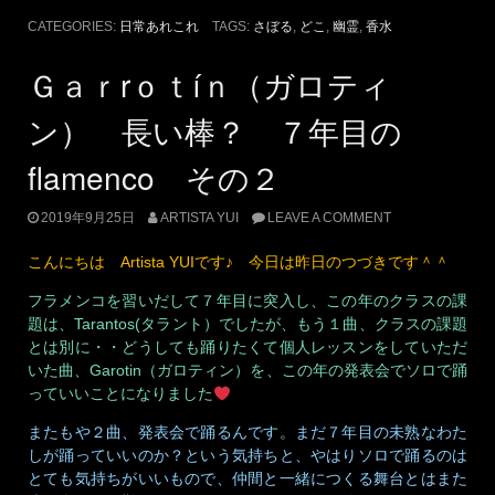
CATEGORIES:
日常あれこれ
TAGS:
さぼる
,
どこ
,
幽霊
,
香水
Ｇａｒrｏｔíｎ（ガロティ
ン） 長い棒？ ７年目の
flamenco その２
2019年9月25日
ARTISTA YUI
LEAVE A COMMENT
こんにちは Artista YUIです♪ 今日は昨日のつづきです＾＾
フラメンコを習いだして７年目に突入し、この年のクラスの課
題は、Tarantos(タラント）でしたが、もう１曲、クラスの課題
とは別に・・どうしても踊りたくて個人レッスンをしていただ
いた曲、Garotin（ガロティン）を、この年の発表会でソロで踊
っていいことになりました
またもや２曲、発表会で踊るんです。まだ７年目の未熟なわた
しが踊っていいのか？という気持ちと、やはりソロで踊るのは
とても気持ちがいいもので、仲間と一緒につくる舞台とはまた