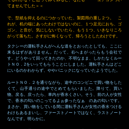
てませんでした＞＜
で、型紙を抑えるのにつかっていた、製図用の重し２つ。 こ
れが、机の端にあったわけではないのに、１つ足元におち、ゴ
ゴン、と音が。気にしないでいたら、もう１つ、いきなりころ
がって落ちた。さすがに怖くなって、帰ろうとしたわけです。
タクシーの運転手さんがへんな道をとおったとしても、ここに
来るはずがありません。だって、右へまがったらもう会社で
す。どうやって回ってきたのか、不明なまま、しかたなくルー
トＮＯ．2をいってもらうことにしました。運転手さんはどこ
にいるのかわからず、ややパニックになっていたようでした。
ルートＮＯ．２を通りながら、途中のコンビニで買い物をした
くて、山手通りの途中でとめてもらいました。降りて、買い
物。戻る。戻ったら、車内が香水くさい。そう、前の人が女性
で、香水の匂いのこってるよぉ参ったなぁ のあの匂いです。
まさか、買い物をしている間に運転手さんが女性の香水つける
わけもあるまいし、ファーストノートではなく、ラストノート
なんです。明らかに。