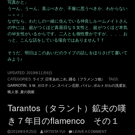
写真かと」
うーん。うーん。喜ぶべきか、不服に思うべきか、わからない
～＞＜；
なぜなら、わたしの一緒に住んでいる仲良しルームメイトさん
の中には、超がつくほど真面目なＳ女性と、超がつくほど本気
のＭ女性がいるからです。二人とも個性豊かですが、、、、お
っと、こんな話をしている場合ではありませんＴＴ
そうだ、明日はこのあいだのライブの話しをほりさげて書いて
みよう♪
UPDATED:
2019年11月6日
CATEGORIES:
ライブ
,
日常あれこれ
,
踊る（フラメンコ他）
TAGS:
GARROTIN
,
ＳＭ
,
ガロティン
,
スペイン北部
,
バイレ
,
ポルトガルの洗濯女
,
蝋人形
,
麦の脱穀
Tarantos（タラント）鉱夫の嘆
き７年目のflamenco その１
2019年9月25日
ARTISTA YUI
LEAVE A COMMENT