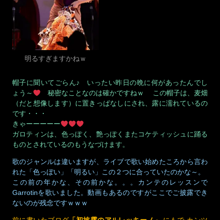
明るすぎますかねｗ
帽子に聞いてごらん♪ いったい昨日の晩に何があったんでし
ょう～
秘密なことなのは確かですねｗ この帽子は、麦畑
（だと想像します）に置きっぱなしにされ、露に濡れているの
です・・・
きゃーーーーー
ガロティンは、色っぽく、艶っぽくまたコケティッシュに踊る
ものとされているのもうなづけます。
歌のジャンルは違いますが、ライブで歌い始めたころから言わ
れた「色っぽい」「明るい」この２つに合っていたのかな～。
この前の年かな、その前かな。。。カンテのレッスンで
Garrotinを歌いました。動画もあるのですがここでご披露でき
ないのが残念ですｗｗｗ