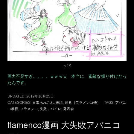
コ暴投
,
フラメンコ
,
失敗，バイレ
,
発表会
flamenco漫画 大失敗アバニコ
暴投 P19
2019年10月28日
ARTISTA YUI
LEAVE A COMMENT
おはようございます♪ 現代表現家 Artista YUIです♪ さー
あ 月末スビーダ！いきまーす（スビーダの意味はいままでの
漫画の中にありますよ～ん）