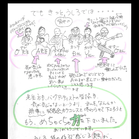
もう、このあたり、必死すぎて＞＜； 椅子まで、大した距離
じゃないんです。でも、曲の長さのどこでどう動く？座る？タ
イミングは？って考えると、すごく遠く感じるんですね。。。
ｗ
UPDATED:
2019年10月25日
CATEGORIES:
日常あれこれ
,
表現
,
踊る（フラメンコ他）
flamenco漫画 大失敗アバニコ
暴投 P23
2019年10月29日
ARTISTA YUI
LEAVE A COMMENT
現代表現家 Artista YUIです♪ 絵が雑になってしまっ
て、、、ごめんなさい。月末と思って許してくださーい＞＜；