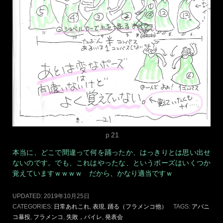
暴投 P21
2019年10月28日
ARTISTA YUI
LEAVE A COMMENT
月末初日の一日目が終わり、、まだまだ、スビーダ（いつま
で。。。ｗ） Artista YUI