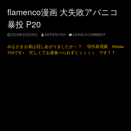
ｐ21
本当に、どこで間違って何を踊ったか、はっきりとは思い出せ
ないのです。でも、これはやったな、というポーズはいくつか
覚えていますｗｗｗｗ だから、かなり適当ですｗ
UPDATED:
2019年10月25日
CATEGORIES:
日常あれこれ
,
表現
,
踊る（フラメンコ他）
TAGS:
アバニ
コ暴投
,
フラメンコ
,
失敗，バイレ
,
発表会