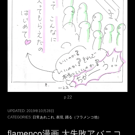
暴投 P22
2019年10月29日
ARTISTA YUI
LEAVE A COMMENT
おはようございます 現代表現家 Artista YUIです。 今日も
３頁お送りします。
道をあやまったのかしら、、、と思うほど、ウケが良かった気
がします・・とほほ。