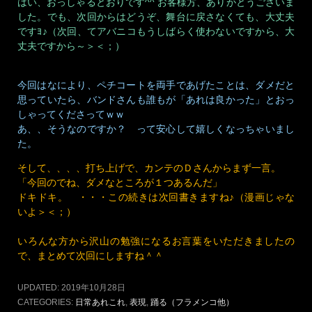
はい、おっしゃるとおりです^^ お客様方、ありがとうございま
した。でも、次回からはどうぞ、舞台に戻さなくても、大丈夫
ですﾖ♪（次回、てアバニコもうしばらく使わないですから、大
丈夫ですから～＞＜；）
今回はなにより、ペチコートを両手であげたことは、ダメだと
思っていたら、バンドさんも誰もが「あれは良かった」とおっ
しゃってくださってｗｗ
あ、、そうなのですか？ って安心して嬉しくなっちゃいまし
た。
そして、、、、打ち上げで、カンテのＤさんからまず一言。
「今回のでね、ダメなところが１つあるんだ」
ドキドキ。 ・・・この続きは次回書きますね♪（漫画じゃな
いよ＞＜；）
いろんな方から沢山の勉強になるお言葉をいただきましたの
で、まとめて次回にしますね＾＾
UPDATED:
2019年10月28日
CATEGORIES:
日常あれこれ
,
表現
,
踊る（フラメンコ他）