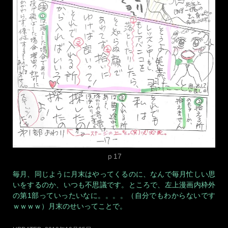
月末になって、このへなちょこ漫画もスビーダ！ ですｗｗｗ
ｗｗ
UPDATED:
2019年10月25日
CATEGORIES:
日常あれこれ
,
表現
,
踊る（フラメンコ他）
TAGS:
アバニ
コ
,
バイレ
,
フラメンコ
,
失敗
,
漫画
,
発表会
flamenco漫画 大失敗アバニコ
暴投 P17
2019年10月27日
ARTISTA YUI
LEAVE A COMMENT
どは－－－－－－ Artista YUIですぅぅぅぅぅ。
月末月末 月末ぅぅぅぅぅ というわけで１７頁めです。