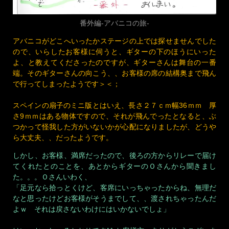
番外編-アバニコの旅-
アバニコがどこへいったかステージの上では探せませんでした
ので、いらしたお客様に伺うと、ギターの下のほうにいった
よ、と教えてくださったのですが、ギターさんは舞台の一番
端。そのギターさんの向こう、、お客様の席の結構奥まで飛ん
で行ってしまったようです＞＜；
スペインの扇子のミニ版とはいえ、長さ２７ｃｍ幅36ｍｍ 厚
さ9ｍｍはある物体ですので、それが飛んでったとなると、ぶ
つかって怪我した方がいないかが心配になりましたが、どうや
ら大丈夫、、だったようです。
しかし、お客様、満席だったので、後ろの方からリレーで届け
てくれたとのことを、あとからギターのＯさんから聞きまし
た。。。Ｏさんいわく、
「足元なら拾っとくけど、客席にいっちゃったからね、無理だ
なと思ったけどお客様がそうまでして、、渡されちゃったんだ
よｗ それは戻さないわけにはいかないでしょ」