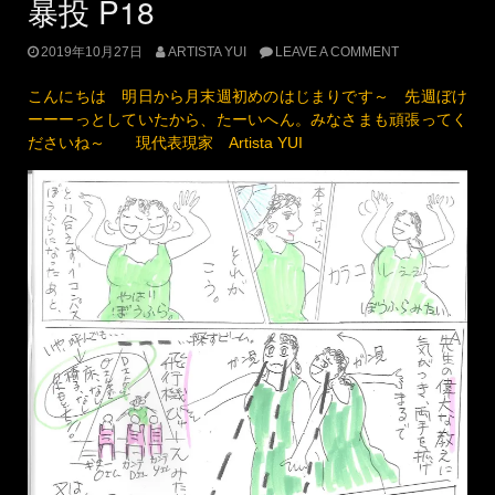
ｐ19
画力不足すぎ。。。。ｗｗｗｗ 本当に、素敵な振り付けだっ
たんです。