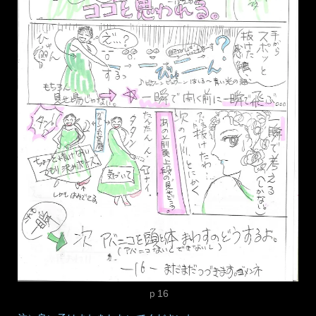
ｐ17
毎月、同じように月末はやってくるのに、なんで毎月忙しい思
いをするのか、いつも不思議です。ところで、左上漫画内枠外
の第1部っていったいなに。。。。（自分でもわからないです
ｗｗｗｗ）月末のせいってことで。
UPDATED:
2019年10月25日
CATEGORIES:
日常あれこれ
,
表現
,
踊る（フラメンコ他）
TAGS:
アバニ
コ
,
バイレ
,
フラメンコ
,
失敗
,
漫画
,
発表会
flamenco漫画 大失敗アバニコ
暴投 P16
2019年10月27日
ARTISTA YUI
LEAVE A COMMENT
こんにちはー 現代表現家 Artista YUIです。一日３頁。今月
中におわらせてやるぅ～ｗｗｗ だいたいの時間で、朝８：３
０、昼１４：３０、夜２０：３０です。なぜこの時間かという
と、好きな時間だからです♪ 明日はもうお仕事かぁ。。