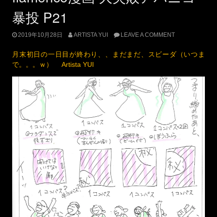
ｐ22
UPDATED:
2019年10月28日
CATEGORIES:
日常あれこれ
,
表現
,
踊る（フラメンコ他）
flamenco漫画 大失敗アバニコ