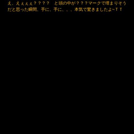
こんばんは。。。。 現代表現家 Artista YUIです。
これ、本当の話なんですよ。。。。ｗ 皆さまだって眠りたい
ですよね～ 起こされますよ～（悪夢にｗ）
明日はハロウィンですしね。。。ふふふ
いえ、眠りにつく、、、、はずが、キターーー！じゃなくて
ギターーー???? のＯさん????
え、えぇぇぇ？？？？ と頭の中が？？？マークで埋まりそう
だと思った瞬間、手に、手に、、、本気で驚きましたよ~ＴＴ