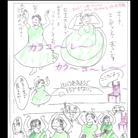
ｐ25
いや、本当に、短いんですよ、、、そこへ持ってきて、ここ数
年で１０ｋｇも太ったため、もうね、過去にライブハウスで
「あらいぐま」ってあだ名がついたときと同じくらいなんです
ｗｗｗ
UPDATED:
2019年10月25日
CATEGORIES:
日常あれこれ
,
表現
,
踊る（フラメンコ他）
flamenco漫画 大失敗アバニコ
暴投 P24
2019年10月29日
ARTISTA YUI
LEAVE A COMMENT
現代表現家 Artista YUIです。 さーて エンディングが近づ
いてきました～。カラコーレェェ カラコーレェエ（かたつむ
り～ いらんかね～ カタツムリだよ～）
あぁ。かたつむりのバター焼き食べたくなった。。。。