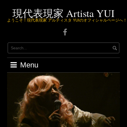
Skip
to
現代表現家 Artista YUI
content
ようこそ！現代表現家 アルティスタ YUIのオフィシャルページへ！
Facebook
ペ
ー
ジ
は
こ
Menu
ち
ら
か
ら
♪