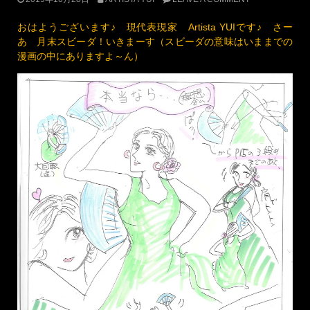
ｐ20
本当にぼうふらになっちゃいそう＞＜ あ、あれは動き激しい
よね。。ｗ
UPDATED:
2019年10月25日
CATEGORIES:
日常あれこれ
,
表現
,
踊る（フラメンコ他）
TAGS:
アバニ