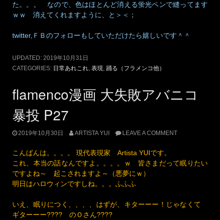
ｐ28
下書きなし 書きすて漫画と題して描き始めましたが、するど
いかたはお気づきだと思います 恥の掻き捨てと掛けてまし
た。。。 なので、色はほとんど消える蛍光ペンで縫ってます
ｗｗ 消えてくれますように、と＞＜；
twitter,ＦＢのフォローもしていただけたら嬉しいです＾＾
UPDATED:
2019年10月31日
CATEGORIES:
日常あれこれ
,
表現
,
踊る（フラメンコ他）
flamenco漫画 大失敗アバニコ
暴投 P27
2019年10月30日
ARTISTA YUI
LEAVE A COMMENT