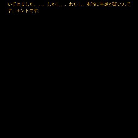
たのに～ｗｗｗｗ（←現況つくったの、自分だってこと忘れて
ますね）
UPDATED:
2019年10月28日
CATEGORIES:
日常あれこれ
,
表現
,
踊る（フラメンコ他）
flamenco漫画 大失敗アバニコ
暴投 P25
2019年10月30日
ARTISTA YUI
LEAVE A COMMENT
みなさま おはようございます＾＾ 現代表現家 Artista YUI
です。 月末の忙しさのピークとともに いよいよ終わりが近づ
いてきました。。。しかし、、わたし、本当に手足が短いんで
す。ホントです。