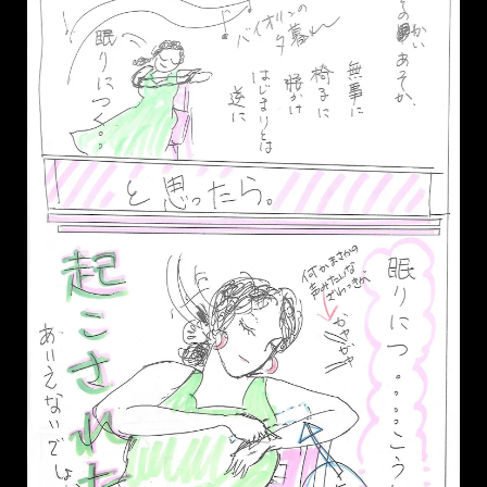
flamenco漫画 大失敗アバニコ
暴投 P26
2019年10月30日
ARTISTA YUI
LEAVE A COMMENT
現代表現家 Artista YUIです。やっと 終わりです。そう、エン
ディング、椅子のところになんとかたどりつき、こしかけ、素
敵なＭさんのバイオリンの音をききながらポーズをとっ
て、、、、音と照明の消えるのをじっと待つ予定だったので
す。。が、、、、、、、