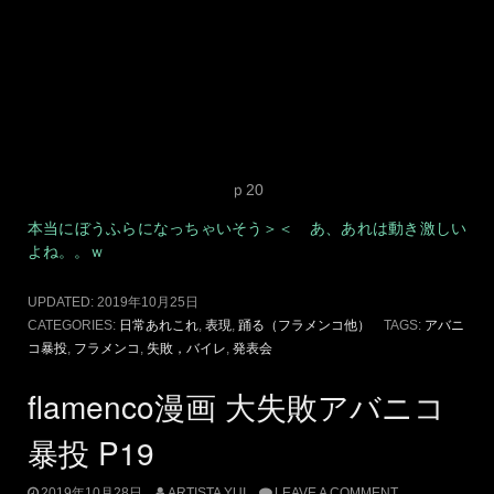
flamenco漫画 大失敗アバニコ
暴投 P20
2019年10月28日
ARTISTA YUI
LEAVE A COMMENT
みなさまお昼は召しあがりましたか～？ 現代表現家 Artista
YUIです♪ 忙しくてお昼食べられずぐぅぅぅぅ ですＴＴ