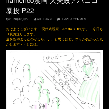
ｐ23
バックでいつも支えてくださる先生、最近風格がでてらした
Ｏアシスタント講師、そして初めて発表会に出たときからのお
付き合いのギターのＯさん、カンテのＹさん。そして、、、リ
ハーサルでもとってもリラックスさせてくださる素敵なバイオ
リンのＭさん。
普段はギターの音とカンテさんの歌を同時か、ところどころ交
互に聞いて踊ることが多いのですが、このときはもう、カンテ
のＤさんの声をたよりに声の波に乗るつもりで（つもりだけ、
気持だけです）やりました＾＾
UPDATED:
2019年10月30日
CATEGORIES:
日常あれこれ
,
表現
,
踊る（フラメンコ他）
flamenco漫画 大失敗アバニコ