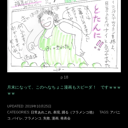
UPDATED:
2019年10月25日
CATEGORIES:
日常あれこれ
,
表現
,
踊る（フラメンコ他）
TAGS:
アバニ
コ暴投
,
フラメンコ
,
失敗，バイレ
,
発表会
flamenco漫画 大失敗アバニコ
暴投 P18
2019年10月27日
ARTISTA YUI
LEAVE A COMMENT
こんにちは 明日から月末週初めのはじまりです～ 先週ぼけ
ーーーっとしていたから、たーいへん。みなさまも頑張ってく
ださいね～ 現代表現家 Artista YUI