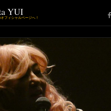
a YUI
F
Iのオフィシャルページへ！
ペ
ー
ジ
は
こ
ち
ら
か
ら
♪