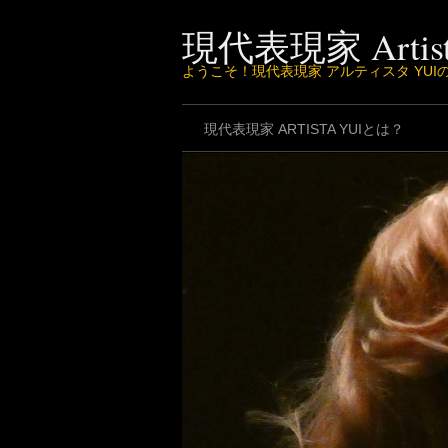
Skip
to
現代表現家 Artist
content
ようこそ！現代表現家 アルティスタ YU
現代表現家 ARTISTA YUIとは？