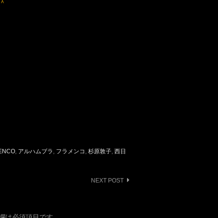
ENCO
,
アルハムブラ
,
フラメンコ
,
杉原敦子
,
西日
NEXT POST
欄は必須項目です