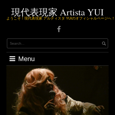
Skip
to
現代表現家 Artista YUI
content
ようこそ！現代表現家 アルティスタ YUIのオフィシャルページへ！
Facebook
ペ
ー
ジ
は
こ
Menu
ち
ら
か
ら
♪