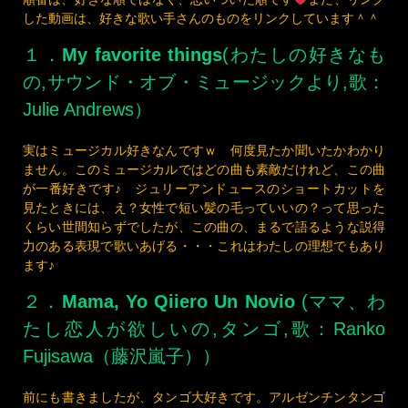
１．
My favorite things
(わたしの好きなも
の,サウンド・オブ・ミュージックより,歌：
Julie Andrews）
実はミュージカル好きなんですｗ 何度見たか聞いたかわかり
ません。このミュージカルではどの曲も素敵だけれど、この曲
が一番好きです♪ ジュリーアンドュースのショートカットを
見たときには、え？女性で短い髪の毛っていいの？って思った
くらい世間知らずでしたが、この曲の、まるで語るような説得
力のある表現で歌いあげる・・・これはわたしの理想でもあり
ます♪
２．
Mama, Yo Qiiero Un Novio
(ママ、わ
たし恋人が欲しいの,タンゴ,歌：Ranko
Fujisawa（藤沢嵐子））
前にも書きましたが、タンゴ大好きです。アルゼンチンタンゴ
です。なんでしょう、自分でもわかりませんが、リズムが好き
なのかもしれないです。でも、この歌は最高です。レコード持