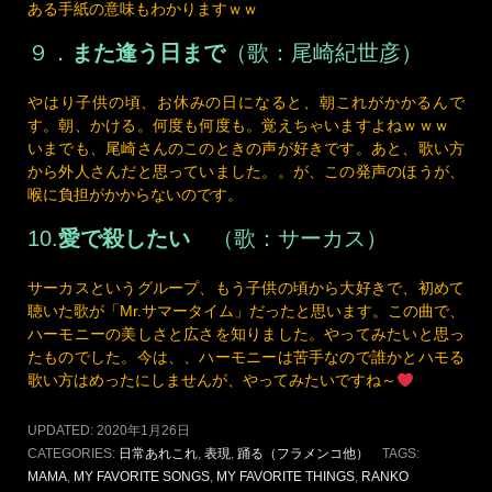
９．
また逢う日まで
（歌：尾崎紀世彦）
やはり子供の頃、お休みの日になると、朝これがかかるんで
す。朝、かける。何度も何度も。覚えちゃいますよねｗｗｗ
いまでも、尾崎さんのこのときの声が好きです。あと、歌い方
から外人さんだと思っていました。。が、この発声のほうが、
喉に負担がかからないのです。
10.
愛で殺したい
（歌：サーカス）
サーカスというグループ、もう子供の頃から大好きで、初めて
聴いた歌が「Mr.サマータイム」だったと思います。この曲で、
ハーモニーの美しさと広さを知りました。やってみたいと思っ
たものでした。今は、、ハーモニーは苦手なので誰かとハモる
歌い方はめったにしませんが、やってみたいですね～
UPDATED:
2020年1月26日
CATEGORIES:
日常あれこれ
,
表現
,
踊る（フラメンコ他）
TAGS:
MAMA
,
MY FAVORITE SONGS
,
MY FAVORITE THINGS
,
RANKO
FUJISAWA
,
YO QUIERO UN NOVIO
,
あばよ
,
ウェルカム上海
,
サーカス
,
サウンド・オブ・ミュージック
,
タンゴ
,
ちあきなおみ
,
また逢う日まで
,
マ