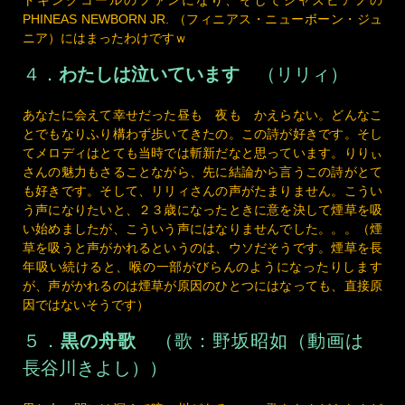
ニア）にはまったわけですｗ
４．
わたしは泣いています
（リリィ）
あなたに会えて幸せだった昼も 夜も かえらない。どんなこ
とでもなりふり構わず歩いてきたの。この詩が好きです。そし
てメロディはとても当時では斬新だなと思っています。りりぃ
さんの魅力もさることながら、先に結論から言うこの詩がとて
も好きです。そして、リリィさんの声がたまりません。こうい
う声になりたいと、２３歳になったときに意を決して煙草を吸
い始めましたが、こういう声にはなりませんでした。。。（煙
草を吸うと声がかれるというのは、ウソだそうです。煙草を長
年吸い続けると、喉の一部がびらんのようになったりします
が、声がかれるのは煙草が原因のひとつにはなっても、直接原
因ではないそうです）
５．
黒の舟歌
（歌：野坂昭如（動画は
長谷川きよし））
男と女の間には深くて暗い川がある。この歌をなんどもなんど
も、幼いころ父とお風呂にはいるたびに歌ってもらいました。