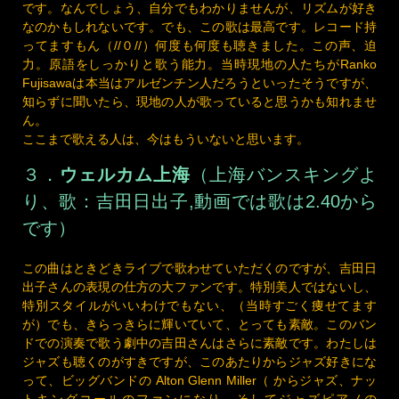
ってますもん（//０//）何度も何度も聴きました。この声、迫
力。原語をしっかりと歌う能力。当時現地の人たちがRanko
Fujisawaは本当はアルゼンチン人だろうといったそうですが、
知らずに聞いたら、現地の人が歌っていると思うかも知れませ
ん。
ここまで歌える人は、今はもういないと思います。
３．
ウェルカム上海
（上海バンスキングよ
り、歌：吉田日出子,動画では歌は2.40から
です）
この曲はときどきライブで歌わせていただくのですが、吉田日
出子さんの表現の仕方の大ファンです。特別美人ではないし、
特別スタイルがいいわけでもない、（当時すごく痩せてます
が）でも、きらっきらに輝いていて、とっても素敵。このバン
ドでの演奏で歌う劇中の吉田さんはさらに素敵です。わたしは
ジャズも聴くのがすきですが、このあたりからジャズ好きにな
って、ビッグバンドの Alton Glenn Miller（ からジャズ、ナッ
トキングコールのファンになり、そしてジャズピアノの
PHINEAS NEWBORN JR. （フィニアス・ニューボーン・ジュ