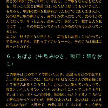
もちろん、歌詞の意味を直接わかったわけではありませんが、
父の歌声と歌の調子から、男の子が大人になって、女の子が大
人になって、そうしたら、恋をして、失恋して、愛する人を見
つけて、、、その時になってきっとわかるのだろうと思ってい
ました。
なにか、解り合えない辛さと、「誰も渡れぬ川」とわかってい
て船を出す男性。男性ってすごいなーーと、そのころは単純に
思ったものです。
６．
あばよ
（中島みゆき、動画：研なお
こ）
この歌をはじめてＴＶで聞いたとき、恋愛もまだの学生でし
た。印象に残ったのは、歌詞よりも研なおこさんの無表情にみ
えて表情のあるところでした。たんたんと歌っているようで、
言葉というより音ひとつひとつがわたしにとってはキラキラし
ていました。ほとんどの部分、歌詞のいわんとするところがよ
く解らなかったのですが、最後の”あの人は あの人は おまえ
に似あわない” の部分で、自分に対して「おまえ」という研な
おこさんの声と表情が焼き付いてしまいました。