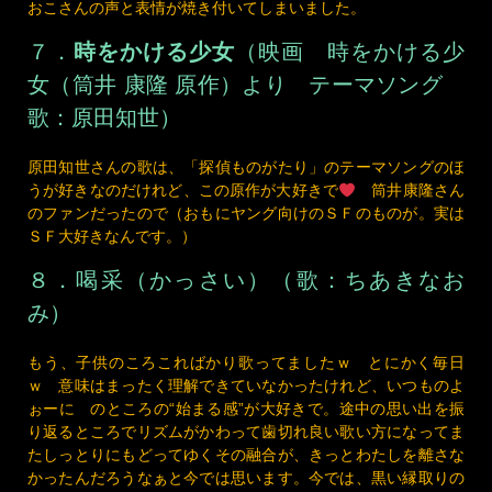
７．
時をかける少女
（映画 時をかける少
女（筒井 康隆 原作）より テーマソング
歌：原田知世）
原田知世さんの歌は、「探偵ものがたり」のテーマソングのほ
うが好きなのだけれど、この原作が大好きで
筒井康隆さん
のファンだったので（おもにヤング向けのＳＦのものが。実は
ＳＦ大好きなんです。）
８．
喝采
（かっさい）（歌：ちあきなお
み）
もう、子供のころこればかり歌ってましたｗ とにかく毎日
ｗ 意味はまったく理解できていなかったけれど、いつものよ
ぉーに のところの“始まる感”が大好きで。途中の思い出を振
り返るところでリズムがかわって歯切れ良い歌い方になってま
たしっとりにもどってゆくその融合が、きっとわたしを離さな
かったんだろうなぁと今では思います。今では、黒い縁取りの
ある手紙の意味もわかりますｗｗ