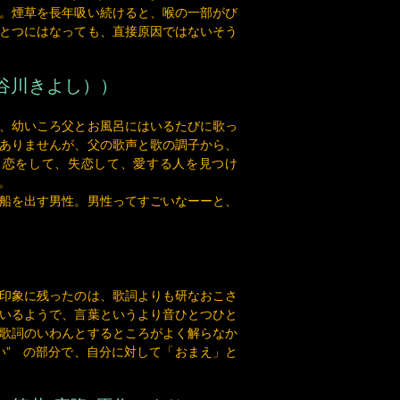
谷川きよし））
、幼いころ父とお風呂にはいるたびに歌っ
ありませんが、父の歌声と歌の調子から、
、恋をして、失恋して、愛する人を見つけ
。
船を出す男性。男性ってすごいなーーと、
印象に残ったのは、歌詞よりも研なおこさ
いるようで、言葉というより音ひとつひと
歌詞のいわんとするところがよく解らなか
い” の部分で、自分に対して「おまえ」と
（筒井 康隆 原作）より テー