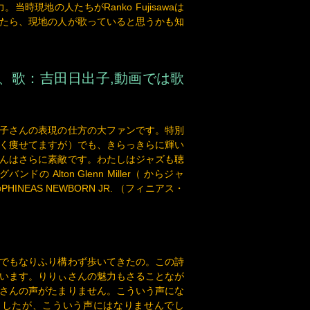
、歌：吉田日出子,動画では歌
子さんの表現の仕方の大ファンです。特別
く痩せてますが）でも、きらっきらに輝い
んはさらに素敵です。わたしはジャズも聴
lton Glenn Miller（ からジャ
EAS NEWBORN JR. （フィニアス・
でもなりふり構わず歩いてきたの。この詩
います。りりぃさんの魅力もさることなが
さんの声がたまりません。こういう声にな
ましたが、こういう声にはなりませんでし
。煙草を長年吸い続けると、喉の一部がび
とつにはなっても、直接原因ではないそう