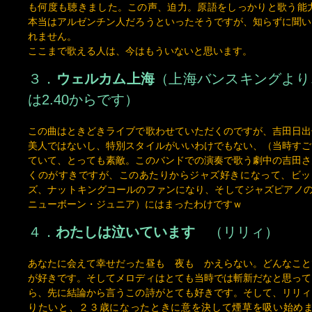
ここまで歌える人は、今はもういないと思います。
３．
ウェルカム上海
（上海バンスキングより
は2.40からです）
この曲はときどきライブで歌わせていただくのですが、吉田日出
美人ではないし、特別スタイルがいいわけでもない、（当時すご
ていて、とっても素敵。このバンドでの演奏で歌う劇中の吉田さ
くのがすきですが、このあたりからジャズ好きになって、ビッグバンドの A
ズ、ナットキングコールのファンになり、そしてジャズピアノのPHIN
ニューボーン・ジュニア）にはまったわけですｗ
４．
わたしは泣いています
（リリィ）
あなたに会えて幸せだった昼も 夜も かえらない。どんなこと
が好きです。そしてメロディはとても当時では斬新だなと思って
ら、先に結論から言うこの詩がとても好きです。そして、リリィ
りたいと、２３歳になったときに意を決して煙草を吸い始め
た。。。（煙草を吸うと声がかれるというのは、ウソだそうです
らんのようになったりしますが、声がかれるのは煙草が原因のひ
です）