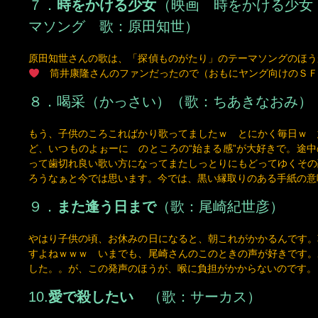
原田知世さんの歌は、「探偵ものがたり」のテーマソングのほう
筒井康隆さんのファンだったので（おもにヤング向けのＳＦ
８．
喝采
（かっさい）（歌：ちあきなおみ）
もう、子供のころこればかり歌ってましたｗ とにかく毎日ｗ 
ど、いつものよぉーに のところの“始まる感”が大好きで。途
って歯切れ良い歌い方になってまたしっとりにもどってゆくその
ろうなぁと今では思います。今では、黒い縁取りのある手紙の意
９．
また逢う日まで
（歌：尾崎紀世彦）
やはり子供の頃、お休みの日になると、朝これがかかるんです。
すよねｗｗｗ いまでも、尾崎さんのこのときの声が好きです。
した。。が、この発声のほうが、喉に負担がかからないのです。
10.
愛で殺したい
（歌：サーカス）
サーカスというグループ、もう子供の頃から大好きで、初めて聴
います。この曲で、ハーモニーの美しさと広さを知りました。や
ハーモニーは苦手なので誰かとハモる歌い方はめったにしません