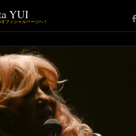
a YUI
F
Iのオフィシャルページへ！
ペ
ー
ジ
は
こ
ち
ら
か
ら
♪