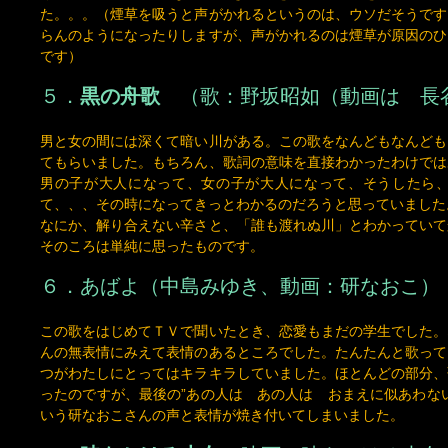
５．
黒の舟歌
（歌：野坂昭如（動画は 長
男と女の間には深くて暗い川がある。この歌をなんどもなんども
てもらいました。もちろん、歌詞の意味を直接わかったわけでは
男の子が大人になって、女の子が大人になって、そうしたら
て、、、その時になってきっとわかるのだろうと思っていました
なにか、解り合えない辛さと、「誰も渡れぬ川」とわかっていて
そのころは単純に思ったものです。
６．
あばよ
（中島みゆき、動画：研なおこ）
この歌をはじめてＴＶで聞いたとき、恋愛もまだの学生でした。
んの無表情にみえて表情のあるところでした。たんたんと歌って
つがわたしにとってはキラキラしていました。ほとんどの部分、
ったのですが、最後の”あの人は あの人は おまえに似あわな
いう研なおこさんの声と表情が焼き付いてしまいました。
７．
時をかける少女
（映画 時をかける少女
マソング 歌：原田知世）