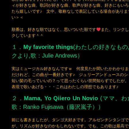
順番は、好きな順ではなく、思いついた順です
また、リンクし
クしています＾＾
１．
My favorite things
(わたしの好きなもの
クより,歌：Julie Andrews）
実はミュージカル好きなんですｗ 何度見たか聞いたかわかりま
だけれど、この曲が一番好きです♪ ジュリーアンドュースのシ
短い髪の毛っていいの？って思ったくらい世間知らずでしたが、
表現で歌いあげる・・・これはわたしの理想でもあります♪
２．
Mama, Yo Qiiero Un Novio
(ママ、わ
歌：Ranko Fujisawa（藤沢嵐子））
前にも書きましたが、タンゴ大好きです。アルゼンチンタンゴで
が、リズムが好きなのかもしれないです。でも、この歌は最高です
も何度も聴きました。この声、迫力。原語をしっかりと歌う能力。当時
本当はアルゼンチン人だろうといったそうですが、知らずに聞い
れません。