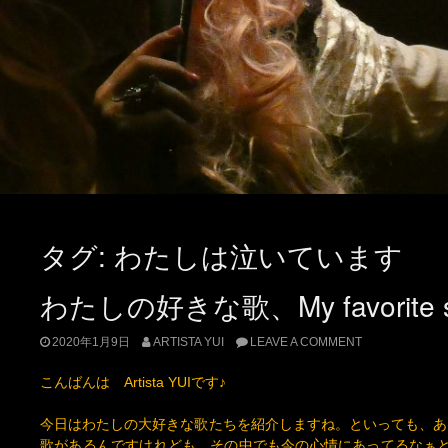
タグ:
わたしは泣いています
わたしの好きな歌、My favorite s
2020年1月9日
ARTISTA YUI
LEAVE A COMMENT
こんばんは Artista YUIです♪
今日はわたしの大好きな歌たちを紹介しますね。といっても、あ
歌があるんですけれども、その中でも今の心情にあってるなぁと
ィが好きな曲、歌詞が好きな曲、歌声が好きな曲、好きにもいろ
たら嬉しいです♪ 文中、敬称なしで表記している場合がありま
い＞＜