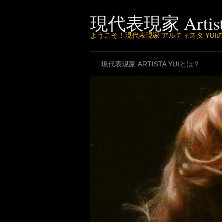
Skip
to
現代表現家 Artist
content
ようこそ！現代表現家 アルティスタ YU
現代表現家 ARTISTA YUIとは？