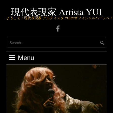
Skip
to
現代表現家 Artista YUI
content
ようこそ！現代表現家 アルティスタ YUIのオフィシャルページへ！
Facebook
ペ
ー
ジ
は
こ
Menu
ち
ら
か
ら
♪