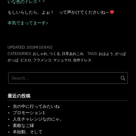
もしいらしたら、よぉ！ って声かけてくださいね～
本気でまってまーす♪
UPDATED:
2019年10月4日
CATEGORIES:
おしゃれ
,
つくる
,
日常あれこれ
TAGS:
おはよう
,
がっぱ
がっぱ
,
ピエロ
,
フラメンコ
,
マシュマロ
,
自作ドレス
最近の投稿
光の中に行ってみたいね
プロモーション1
人生チャレンジなのにゃ。
素敵なご縁
本始動、そして