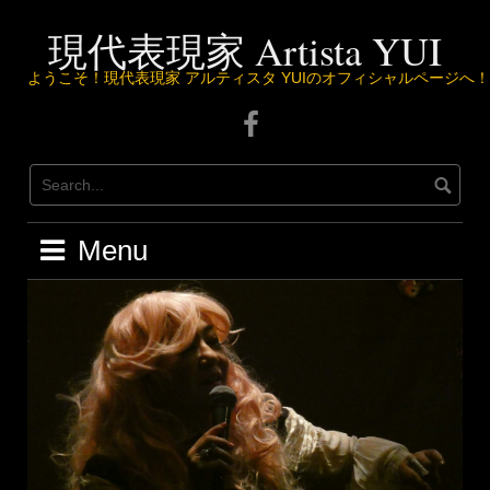
Skip
to
現代表現家 Artista YUI
content
ようこそ！現代表現家 アルティスタ YUIのオフィシャルページへ！
Facebook
ペ
ー
ジ
は
こ
Menu
ち
ら
か
ら
♪